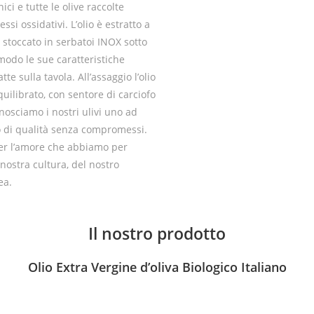
ci e tutte le olive raccolte
si ossidativi. L’olio è estratto a
toccato in serbatoi INOX sotto
 modo le sue caratteristiche
e sulla tavola. All’assaggio l’olio
ilibrato, con sentore di carciofo
onosciamo i nostri ulivi uno ad
to di qualità senza compromessi.
per l’amore che abbiamo per
nostra cultura, del nostro
ea.
Il nostro prodotto
Olio Extra Vergine d’oliva Biologico Italiano